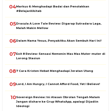
04
Markus 6: Menghadapi Badai dan Penolakkan
#BelajarAlkitab
05
Dracula A Love Tale Review: Digarap Sutradara Laga,
Malah Makin Mellow
06
Dalam Nama Yesus, Penyakitku Akan Sembuh Hari Ini!
07
Exit 8 Review: Sensasi Nemenin Mas Mas Muter-muter di
Lorong Stasiun
08
7 Cara Kristen Hebat Menghadapi Jeratan Utang
09
Lord, I Am Hungry, I Cannot Afford Food, Yet I Believe!
10
Sovereign Review: Ini Alasan Obrolan Tengah Malam
Jangan dishare ke Grup WhatsApp, apalagi Dijadiin
Ideologi