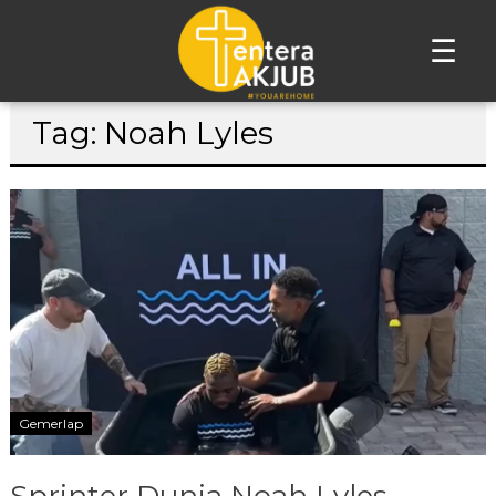
☰
Lompat
Tag: Noah Lyles
ke
konten
Gemerlap