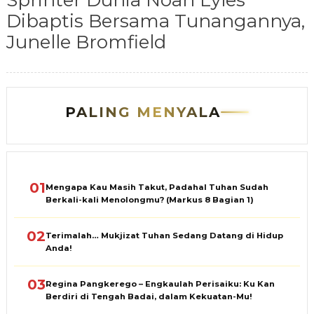
Sprinter Dunia Noah Lyles
Dibaptis Bersama Tunangannya,
Junelle Bromfield
PALING MENYALA
01
Mengapa Kau Masih Takut, Padahal Tuhan Sudah
Berkali-kali Menolongmu? (Markus 8 Bagian 1)
02
Terimalah… Mukjizat Tuhan Sedang Datang di Hidup
Anda!
03
Regina Pangkerego – Engkaulah Perisaiku: Ku Kan
Berdiri di Tengah Badai, dalam Kekuatan-Mu!