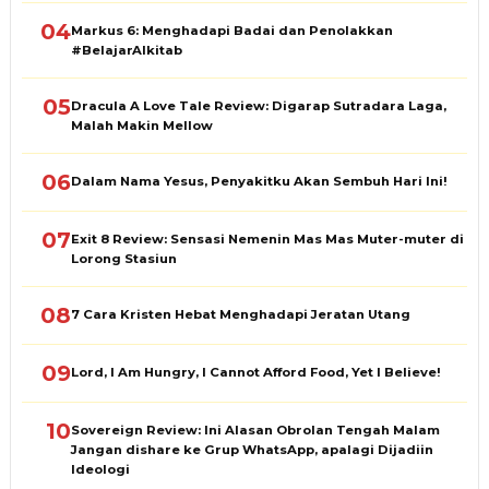
04
Markus 6: Menghadapi Badai dan Penolakkan
#BelajarAlkitab
05
Dracula A Love Tale Review: Digarap Sutradara Laga,
Malah Makin Mellow
06
Dalam Nama Yesus, Penyakitku Akan Sembuh Hari Ini!
07
Exit 8 Review: Sensasi Nemenin Mas Mas Muter-muter di
Lorong Stasiun
08
7 Cara Kristen Hebat Menghadapi Jeratan Utang
09
Lord, I Am Hungry, I Cannot Afford Food, Yet I Believe!
10
Sovereign Review: Ini Alasan Obrolan Tengah Malam
Jangan dishare ke Grup WhatsApp, apalagi Dijadiin
Ideologi