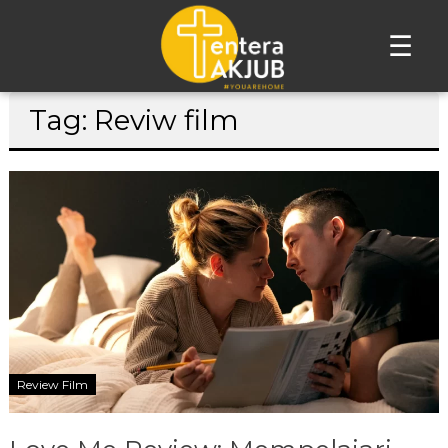
☰
Lompat
Tag: Reviw film
ke
konten
Review Film