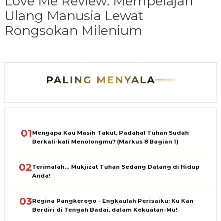
Love Me Review: Mempelajari
Ulang Manusia Lewat
Rongsokan Milenium
PALING MENYALA
01
Mengapa Kau Masih Takut, Padahal Tuhan Sudah
Berkali-kali Menolongmu? (Markus 8 Bagian 1)
02
Terimalah… Mukjizat Tuhan Sedang Datang di Hidup
Anda!
03
Regina Pangkerego – Engkaulah Perisaiku: Ku Kan
Berdiri di Tengah Badai, dalam Kekuatan-Mu!