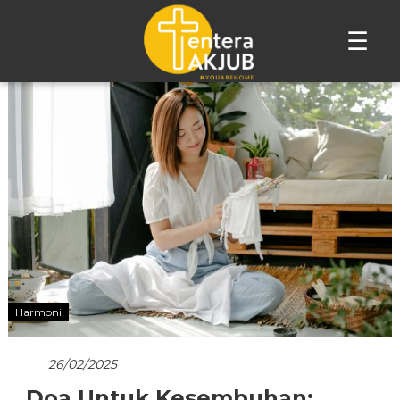
☰
Lompat
ke
konten
Harmoni
26/02/2025
Doa Untuk Kesembuhan: