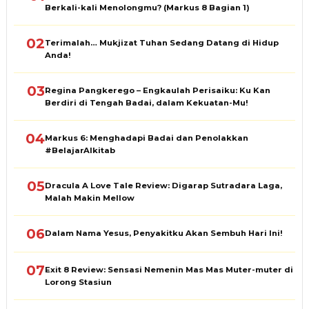
Berkali-kali Menolongmu? (Markus 8 Bagian 1)
02
Terimalah… Mukjizat Tuhan Sedang Datang di Hidup
Anda!
03
Regina Pangkerego – Engkaulah Perisaiku: Ku Kan
Berdiri di Tengah Badai, dalam Kekuatan-Mu!
04
Markus 6: Menghadapi Badai dan Penolakkan
#BelajarAlkitab
05
Dracula A Love Tale Review: Digarap Sutradara Laga,
Malah Makin Mellow
06
Dalam Nama Yesus, Penyakitku Akan Sembuh Hari Ini!
07
Exit 8 Review: Sensasi Nemenin Mas Mas Muter-muter di
Lorong Stasiun