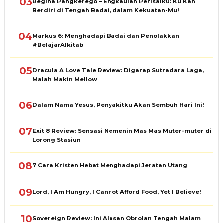
03
Regina Pangkerego – Engkaulah Perisaiku: Ku Kan
Berdiri di Tengah Badai, dalam Kekuatan-Mu!
04
Markus 6: Menghadapi Badai dan Penolakkan
#BelajarAlkitab
05
Dracula A Love Tale Review: Digarap Sutradara Laga,
Malah Makin Mellow
06
Dalam Nama Yesus, Penyakitku Akan Sembuh Hari Ini!
07
Exit 8 Review: Sensasi Nemenin Mas Mas Muter-muter di
Lorong Stasiun
08
7 Cara Kristen Hebat Menghadapi Jeratan Utang
09
Lord, I Am Hungry, I Cannot Afford Food, Yet I Believe!
10
Sovereign Review: Ini Alasan Obrolan Tengah Malam