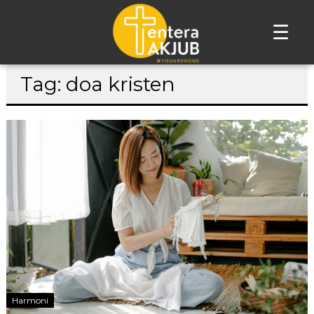
☰
Lompat
Tag: doa kristen
ke
konten
Harmoni