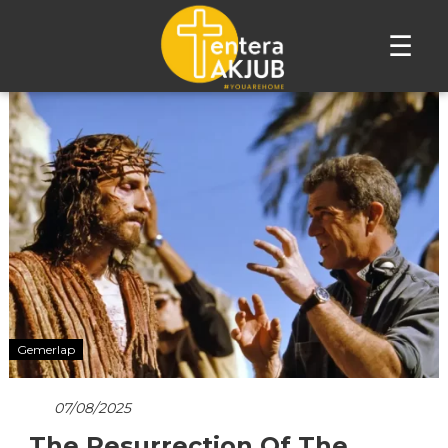
☰
Lompat
ke
konten
Gemerlap
07/08/2025
The Resurrection Of The