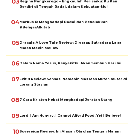
03
Regina Pangkerego – Engkaulah Perisaiku: Ku Kan
Berdiri di Tengah Badai, dalam Kekuatan-Mu!
04
Markus 6: Menghadapi Badai dan Penolakkan
#BelajarAlkitab
05
Dracula A Love Tale Review: Digarap Sutradara Laga,
Malah Makin Mellow
06
Dalam Nama Yesus, Penyakitku Akan Sembuh Hari Ini!
07
Exit 8 Review: Sensasi Nemenin Mas Mas Muter-muter di
Lorong Stasiun
08
7 Cara Kristen Hebat Menghadapi Jeratan Utang
09
Lord, I Am Hungry, I Cannot Afford Food, Yet I Believe!
10
Sovereign Review: Ini Alasan Obrolan Tengah Malam