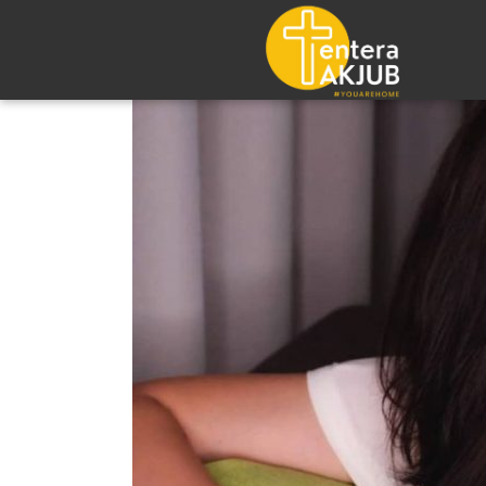
Lompat
ke
konten