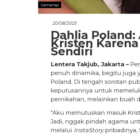
Gemerlap
20/08/2025
Dahlia Poland:
Kristen Karen
Sendiri
Lentera Takjub, Jakarta –
Per
penuh dinamika, begitu juga y
Poland. Di tengah sorotan pu
keputusannya untuk memeluk
pernikahan, melainkan buah da
“Aku memutuskan masuk Kriste
Jadi, nggak pindah agama untu
melalui
InstaStory
pribadinya, 