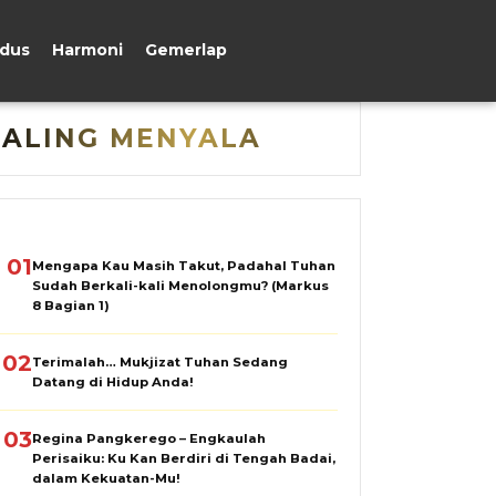
udus
Harmoni
Gemerlap
PALING MENYALA
01
Mengapa Kau Masih Takut, Padahal Tuhan
Sudah Berkali-kali Menolongmu? (Markus
8 Bagian 1)
02
Terimalah… Mukjizat Tuhan Sedang
Datang di Hidup Anda!
03
Regina Pangkerego – Engkaulah
Perisaiku: Ku Kan Berdiri di Tengah Badai,
dalam Kekuatan-Mu!