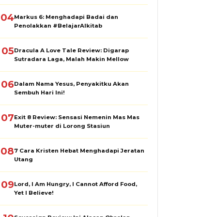
04
Markus 6: Menghadapi Badai dan
Penolakkan #BelajarAlkitab
05
Dracula A Love Tale Review: Digarap
Sutradara Laga, Malah Makin Mellow
06
Dalam Nama Yesus, Penyakitku Akan
Sembuh Hari Ini!
07
Exit 8 Review: Sensasi Nemenin Mas Mas
Muter-muter di Lorong Stasiun
08
7 Cara Kristen Hebat Menghadapi Jeratan
Utang
09
Lord, I Am Hungry, I Cannot Afford Food,
Yet I Believe!