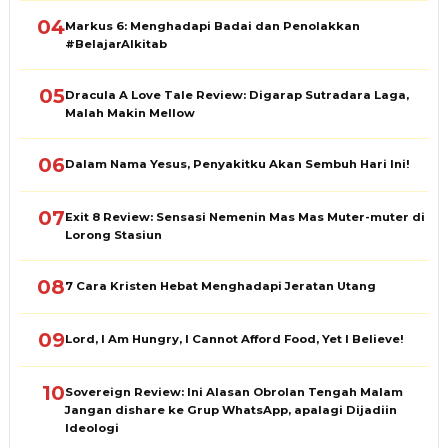
04
Markus 6: Menghadapi Badai dan Penolakkan
#BelajarAlkitab
05
Dracula A Love Tale Review: Digarap Sutradara Laga,
Malah Makin Mellow
06
Dalam Nama Yesus, Penyakitku Akan Sembuh Hari Ini!
07
Exit 8 Review: Sensasi Nemenin Mas Mas Muter-muter di
Lorong Stasiun
08
7 Cara Kristen Hebat Menghadapi Jeratan Utang
09
Lord, I Am Hungry, I Cannot Afford Food, Yet I Believe!
10
Sovereign Review: Ini Alasan Obrolan Tengah Malam
Jangan dishare ke Grup WhatsApp, apalagi Dijadiin
Ideologi