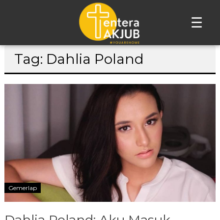
☰
Lompat
Tag: Dahlia Poland
ke
konten
Gemerlap