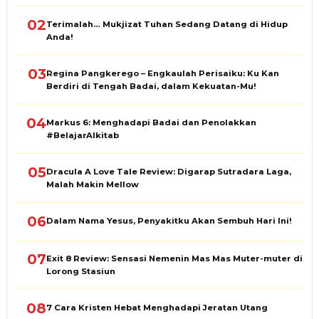
02
Terimalah… Mukjizat Tuhan Sedang Datang di Hidup
Anda!
03
Regina Pangkerego – Engkaulah Perisaiku: Ku Kan
Berdiri di Tengah Badai, dalam Kekuatan-Mu!
04
Markus 6: Menghadapi Badai dan Penolakkan
#BelajarAlkitab
05
Dracula A Love Tale Review: Digarap Sutradara Laga,
Malah Makin Mellow
06
Dalam Nama Yesus, Penyakitku Akan Sembuh Hari Ini!
07
Exit 8 Review: Sensasi Nemenin Mas Mas Muter-muter di
Lorong Stasiun
08
7 Cara Kristen Hebat Menghadapi Jeratan Utang