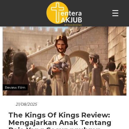
☰
Lompat
ke
konten
Review Film
21/08/2025
The Kings Of Kings Review:
Mengajarkan Anak Tentang