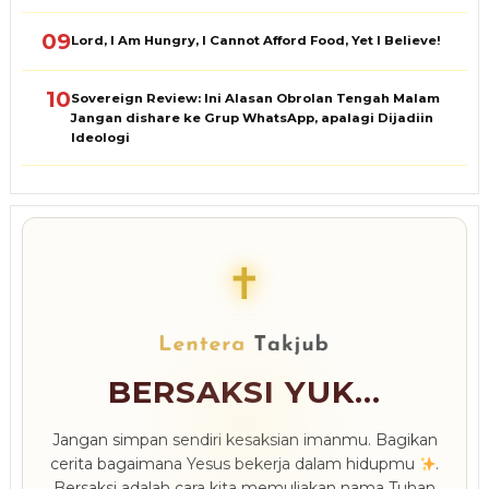
09
Lord, I Am Hungry, I Cannot Afford Food, Yet I Believe!
10
Sovereign Review: Ini Alasan Obrolan Tengah Malam
Jangan dishare ke Grup WhatsApp, apalagi Dijadiin
Ideologi
✝
BERSAKSI YUK...
Jangan simpan sendiri kesaksian imanmu. Bagikan
cerita bagaimana Yesus bekerja dalam hidupmu
.
Bersaksi adalah cara kita memuliakan nama Tuhan