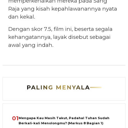
memperkenalkan mereka pada Sang
Raja yang kisah kepahlawanannya nyata
dan kekal.
Dengan skor 7.5, film ini, beserta segala
kehangatannya, layak disebut sebagai
awal yang indah.
PALING MENYALA
01
Mengapa Kau Masih Takut, Padahal Tuhan Sudah
Berkali-kali Menolongmu? (Markus 8 Bagian 1)