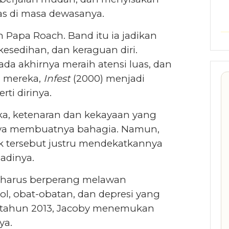
s di masa dewasanya.
 Papa Roach. Band itu ia jadikan
esedihan, dan keraguan diri.
ada akhirnya meraih atensi luas, dan
m mereka,
Infest
(2000) menjadi
ti dirinya.
ika, ketenaran dan kekayaan yang
usnya membuatnya bahagia. Namun,
ak tersebut justru mendekatkannya
badinya.
a harus berperang melawan
l, obat-obatan, dan depresi yang
i tahun 2013, Jacoby menemukan
ya.