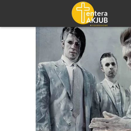
Lompat
ke
konten