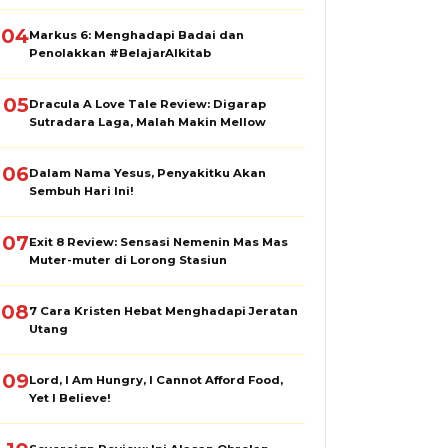
04
Markus 6: Menghadapi Badai dan
Penolakkan #BelajarAlkitab
05
Dracula A Love Tale Review: Digarap
Sutradara Laga, Malah Makin Mellow
06
Dalam Nama Yesus, Penyakitku Akan
Sembuh Hari Ini!
07
Exit 8 Review: Sensasi Nemenin Mas Mas
Muter-muter di Lorong Stasiun
08
7 Cara Kristen Hebat Menghadapi Jeratan
Utang
09
Lord, I Am Hungry, I Cannot Afford Food,
Yet I Believe!