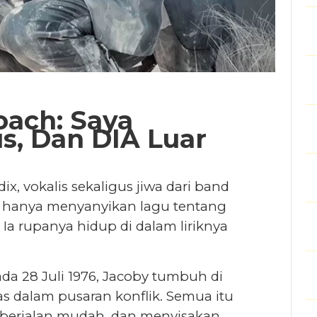
oach: Saya
s, Dan DIA Luar
ix, vokalis sekaligus jiwa dari band
n hanya menyanyikan lagu tentang
Ia rupanya hidup di dalam liriknya
pada 28 Juli 1976, Jacoby tumbuh di
s dalam pusaran konflik. Semua itu
 berjalan mudah, dan menyisakan