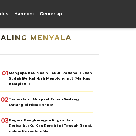
udus
Harmoni
Gemerlap
PALING MENYALA
01
Mengapa Kau Masih Takut, Padahal Tuhan
Sudah Berkali-kali Menolongmu? (Markus
8 Bagian 1)
02
Terimalah… Mukjizat Tuhan Sedang
Datang di Hidup Anda!
03
Regina Pangkerego – Engkaulah
Perisaiku: Ku Kan Berdiri di Tengah Badai,
dalam Kekuatan-Mu!