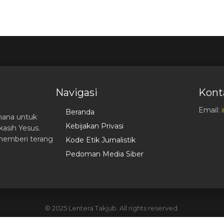
Navigasi
Kont
Email:
Beranda
hana untuk
Kebijakan Privasi
asih Yesus.
memberi terang
Kode Etik Jurnalistik
Pedoman Media Siber
© 2025 Lentera Takjub. All rights reserved.