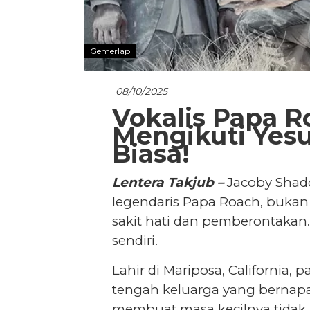
Gemerlap
08/10/2025
Vokalis Papa R
Mengikuti Yesu
Biasa!
Lentera Takjub –
Jacoby Shadd
legendaris Papa Roach, buka
sakit hati dan pemberontakan. 
sendiri.
Lahir di Mariposa, California, 
tengah keluarga yang bernapa
membuat masa kecilnya tidak