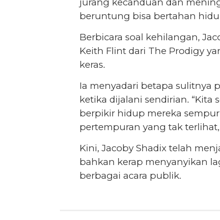
jurang kecanduan dan meningga
beruntung bisa bertahan hidup
Berbicara soal kehilangan, J
Keith Flint dari The Prodig
keras.
Ia menyadari betapa sulitnya 
ketika dijalani sendirian. “Kit
berpikir hidup mereka sempurn
pertempuran yang tak terlihat,
Kini, Jacoby Shadix telah menja
bahkan kerap menyanyikan lag
berbagai acara publik.