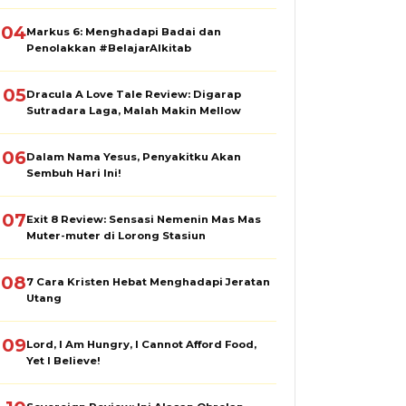
04
Markus 6: Menghadapi Badai dan
Penolakkan #BelajarAlkitab
05
Dracula A Love Tale Review: Digarap
Sutradara Laga, Malah Makin Mellow
06
Dalam Nama Yesus, Penyakitku Akan
Sembuh Hari Ini!
07
Exit 8 Review: Sensasi Nemenin Mas Mas
Muter-muter di Lorong Stasiun
08
7 Cara Kristen Hebat Menghadapi Jeratan
Utang
09
Lord, I Am Hungry, I Cannot Afford Food,
Yet I Believe!