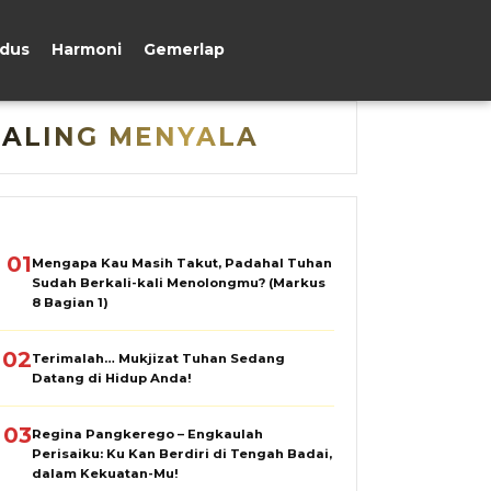
udus
Harmoni
Gemerlap
PALING MENYALA
01
Mengapa Kau Masih Takut, Padahal Tuhan
Sudah Berkali-kali Menolongmu? (Markus
8 Bagian 1)
02
Terimalah… Mukjizat Tuhan Sedang
Datang di Hidup Anda!
03
Regina Pangkerego – Engkaulah
Perisaiku: Ku Kan Berdiri di Tengah Badai,
dalam Kekuatan-Mu!