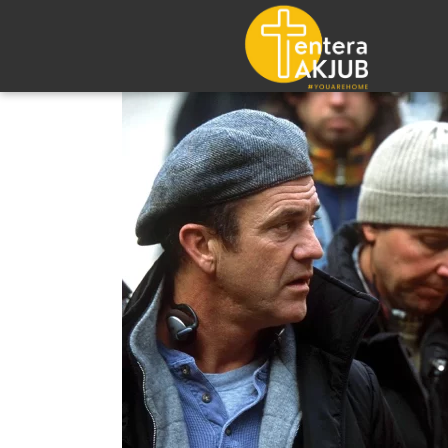
Lompat
ke
konten