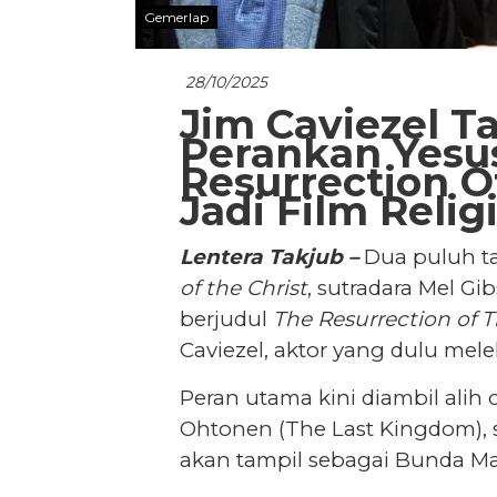
Gemerlap
28/10/2025
Jim Caviezel T
Perankan Yesus
Resurrection O
Jadi Film Relig
Lentera Takjub –
Dua puluh t
of the Christ
, sutradara Mel G
berjudul
The Resurrection of T
Caviezel, aktor yang dulu mele
Peran utama kini diambil alih 
Ohtonen (The Last Kingdom), 
akan tampil sebagai Bunda Ma