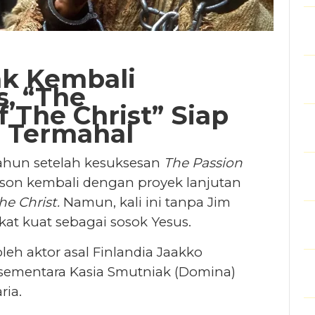
ak Kembali
, “The
f The Christ” Siap
i Termahal
ahun setelah kesuksesan
The Passion
ibson kembali dengan proyek lanjutan
he Christ.
Namun, kali ini tanpa Jim
kat kuat sebagai sosok Yesus.
oleh aktor asal Finlandia Jaakko
sementara Kasia Smutniak (Domina)
ria.