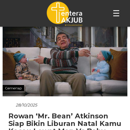
☰
Lompat
ke
konten
Gemerlap
28/10/2025
Rowan ‘Mr. Bean’ Atkinson
Siap Bikin Liburan Natal Kamu