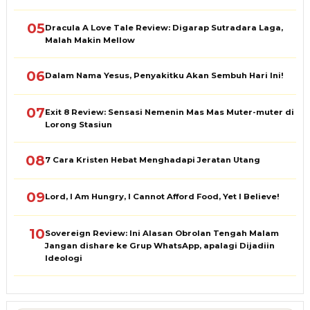
05
Dracula A Love Tale Review: Digarap Sutradara Laga,
Malah Makin Mellow
06
Dalam Nama Yesus, Penyakitku Akan Sembuh Hari Ini!
07
Exit 8 Review: Sensasi Nemenin Mas Mas Muter-muter di
Lorong Stasiun
08
7 Cara Kristen Hebat Menghadapi Jeratan Utang
09
Lord, I Am Hungry, I Cannot Afford Food, Yet I Believe!
10
Sovereign Review: Ini Alasan Obrolan Tengah Malam
Jangan dishare ke Grup WhatsApp, apalagi Dijadiin
Ideologi