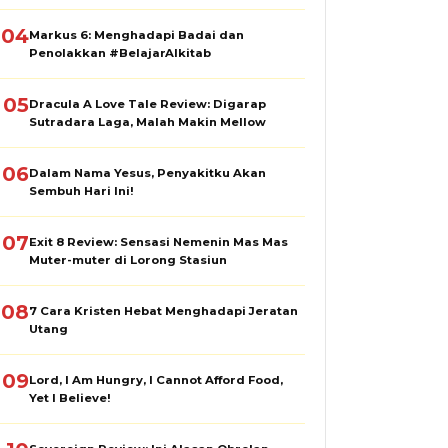
04
Markus 6: Menghadapi Badai dan
Penolakkan #BelajarAlkitab
05
Dracula A Love Tale Review: Digarap
Sutradara Laga, Malah Makin Mellow
06
Dalam Nama Yesus, Penyakitku Akan
Sembuh Hari Ini!
07
Exit 8 Review: Sensasi Nemenin Mas Mas
Muter-muter di Lorong Stasiun
08
7 Cara Kristen Hebat Menghadapi Jeratan
Utang
09
Lord, I Am Hungry, I Cannot Afford Food,
Yet I Believe!