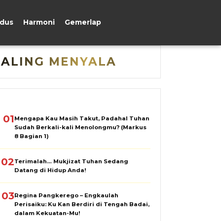
udus
Harmoni
Gemerlap
PALING MENYALA
01
Mengapa Kau Masih Takut, Padahal Tuhan
Sudah Berkali-kali Menolongmu? (Markus
8 Bagian 1)
02
Terimalah… Mukjizat Tuhan Sedang
Datang di Hidup Anda!
03
Regina Pangkerego – Engkaulah
Perisaiku: Ku Kan Berdiri di Tengah Badai,
dalam Kekuatan-Mu!