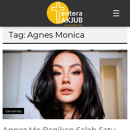
☰
Lompat
Tag: Agnes Monica
ke
konten
Gemerlap