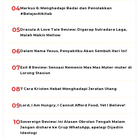
04
Markus 6: Menghadapi Badai dan Penolakkan
#BelajarAlkitab
05
Dracula A Love Tale Review: Digarap Sutradara Laga,
Malah Makin Mellow
06
Dalam Nama Yesus, Penyakitku Akan Sembuh Hari Ini!
07
Exit 8 Review: Sensasi Nemenin Mas Mas Muter-muter di
Lorong Stasiun
08
7 Cara Kristen Hebat Menghadapi Jeratan Utang
09
Lord, I Am Hungry, I Cannot Afford Food, Yet I Believe!
10
Sovereign Review: Ini Alasan Obrolan Tengah Malam
Jangan dishare ke Grup WhatsApp, apalagi Dijadiin
Ideologi