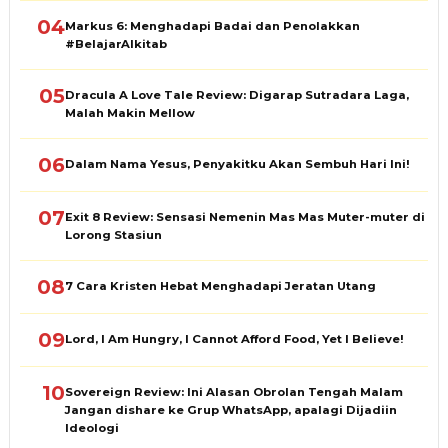
04
Markus 6: Menghadapi Badai dan Penolakkan
#BelajarAlkitab
05
Dracula A Love Tale Review: Digarap Sutradara Laga,
Malah Makin Mellow
06
Dalam Nama Yesus, Penyakitku Akan Sembuh Hari Ini!
07
Exit 8 Review: Sensasi Nemenin Mas Mas Muter-muter di
Lorong Stasiun
08
7 Cara Kristen Hebat Menghadapi Jeratan Utang
09
Lord, I Am Hungry, I Cannot Afford Food, Yet I Believe!
10
Sovereign Review: Ini Alasan Obrolan Tengah Malam
Jangan dishare ke Grup WhatsApp, apalagi Dijadiin
Ideologi