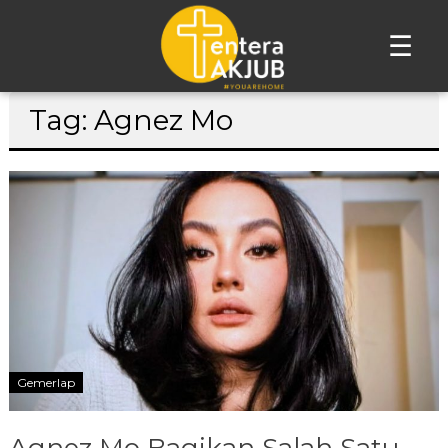
☰
Lompat
Tag: Agnez Mo
ke
konten
Gemerlap