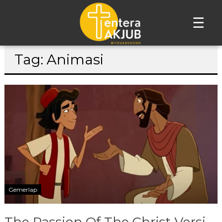
☰
Lompat
Tag: Animasi
ke
konten
Gemerlap