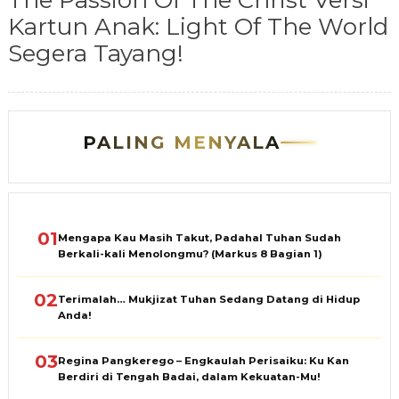
The Passion Of The Christ Versi
Kartun Anak: Light Of The World
Segera Tayang!
PALING MENYALA
01
Mengapa Kau Masih Takut, Padahal Tuhan Sudah
Berkali-kali Menolongmu? (Markus 8 Bagian 1)
02
Terimalah… Mukjizat Tuhan Sedang Datang di Hidup
Anda!
03
Regina Pangkerego – Engkaulah Perisaiku: Ku Kan
Berdiri di Tengah Badai, dalam Kekuatan-Mu!