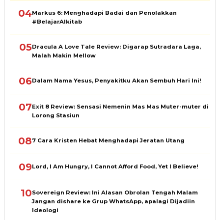
04
Markus 6: Menghadapi Badai dan Penolakkan
#BelajarAlkitab
05
Dracula A Love Tale Review: Digarap Sutradara Laga,
Malah Makin Mellow
06
Dalam Nama Yesus, Penyakitku Akan Sembuh Hari Ini!
07
Exit 8 Review: Sensasi Nemenin Mas Mas Muter-muter di
Lorong Stasiun
08
7 Cara Kristen Hebat Menghadapi Jeratan Utang
09
Lord, I Am Hungry, I Cannot Afford Food, Yet I Believe!
10
Sovereign Review: Ini Alasan Obrolan Tengah Malam
Jangan dishare ke Grup WhatsApp, apalagi Dijadiin
Ideologi