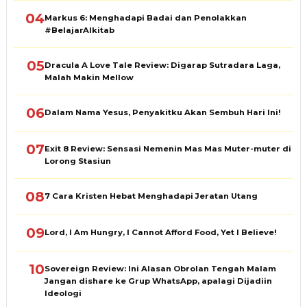
04
Markus 6: Menghadapi Badai dan Penolakkan
#BelajarAlkitab
05
Dracula A Love Tale Review: Digarap Sutradara Laga,
Malah Makin Mellow
06
Dalam Nama Yesus, Penyakitku Akan Sembuh Hari Ini!
07
Exit 8 Review: Sensasi Nemenin Mas Mas Muter-muter di
Lorong Stasiun
08
7 Cara Kristen Hebat Menghadapi Jeratan Utang
09
Lord, I Am Hungry, I Cannot Afford Food, Yet I Believe!
10
Sovereign Review: Ini Alasan Obrolan Tengah Malam
Jangan dishare ke Grup WhatsApp, apalagi Dijadiin
Ideologi