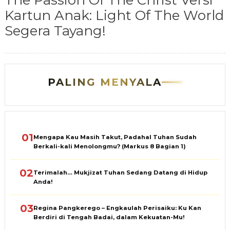
The Passion Of The Christ Versi
Kartun Anak: Light Of The World
Segera Tayang!
PALING MENYALA
01
Mengapa Kau Masih Takut, Padahal Tuhan Sudah
Berkali-kali Menolongmu? (Markus 8 Bagian 1)
02
Terimalah… Mukjizat Tuhan Sedang Datang di Hidup
Anda!
03
Regina Pangkerego – Engkaulah Perisaiku: Ku Kan
Berdiri di Tengah Badai, dalam Kekuatan-Mu!