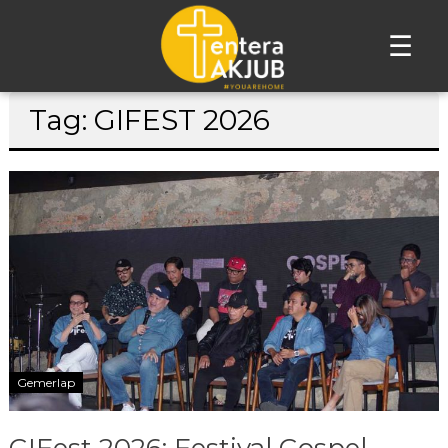
☰
Lompat
Tag: GIFEST 2026
ke
konten
Gemerlap