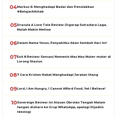
04
Markus 6: Menghadapi Badai dan Penolakkan
#BelajarAlkitab
05
Dracula A Love Tale Review: Digarap Sutradara Laga,
Malah Makin Mellow
06
Dalam Nama Yesus, Penyakitku Akan Sembuh Hari Ini!
07
Exit 8 Review: Sensasi Nemenin Mas Mas Muter-muter di
Lorong Stasiun
08
7 Cara Kristen Hebat Menghadapi Jeratan Utang
09
Lord, I Am Hungry, I Cannot Afford Food, Yet I Believe!
10
Sovereign Review: Ini Alasan Obrolan Tengah Malam
Jangan dishare ke Grup WhatsApp, apalagi Dijadiin
Ideologi