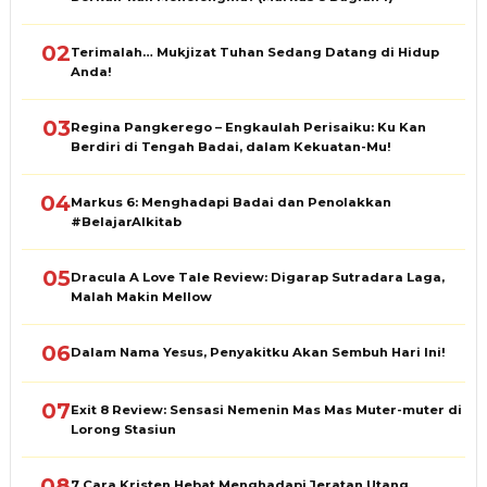
02
Terimalah… Mukjizat Tuhan Sedang Datang di Hidup
Anda!
03
Regina Pangkerego – Engkaulah Perisaiku: Ku Kan
Berdiri di Tengah Badai, dalam Kekuatan-Mu!
04
Markus 6: Menghadapi Badai dan Penolakkan
#BelajarAlkitab
05
Dracula A Love Tale Review: Digarap Sutradara Laga,
Malah Makin Mellow
06
Dalam Nama Yesus, Penyakitku Akan Sembuh Hari Ini!
07
Exit 8 Review: Sensasi Nemenin Mas Mas Muter-muter di
Lorong Stasiun
08
7 Cara Kristen Hebat Menghadapi Jeratan Utang