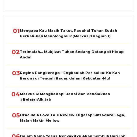
01
Mengapa Kau Masih Takut, Padahal Tuhan Sudah
Berkali-kali Menolongmu? (Markus 8 Bagian 1)
02
Terimalah… Mukjizat Tuhan Sedang Datang di Hidup
Anda!
03
Regina Pangkerego – Engkaulah Perisaiku: Ku Kan
Berdiri di Tengah Badai, dalam Kekuatan-Mu!
04
Markus 6: Menghadapi Badai dan Penolakkan
#BelajarAlkitab
05
Dracula A Love Tale Review: Digarap Sutradara Laga,
Malah Makin Mellow
06
Dalam Nama Yesus, Penyakitku Akan Sembuh Hari Ini!