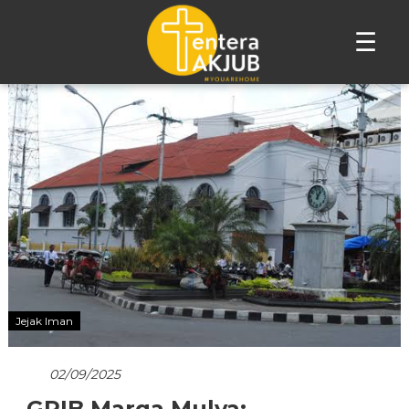
☰
Lompat
ke
konten
Jejak Iman
02/09/2025
GPIB Marga Mulya: