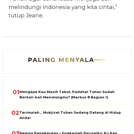
melindungi Indonesia yang kita cintai,”
tutup Jeane.
PALING MENYALA
01
Mengapa Kau Masih Takut, Padahal Tuhan Sudah
Berkali-kali Menolongmu? (Markus 8 Bagian 1)
02
Terimalah… Mukjizat Tuhan Sedang Datang di Hidup
Anda!
03
Regina Pangkerego – Engkaulah Perisaiku: Ku Kan