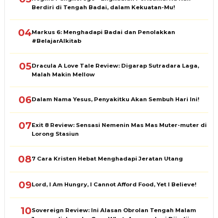
Berdiri di Tengah Badai, dalam Kekuatan-Mu!
04
Markus 6: Menghadapi Badai dan Penolakkan
#BelajarAlkitab
05
Dracula A Love Tale Review: Digarap Sutradara Laga,
Malah Makin Mellow
06
Dalam Nama Yesus, Penyakitku Akan Sembuh Hari Ini!
07
Exit 8 Review: Sensasi Nemenin Mas Mas Muter-muter di
Lorong Stasiun
08
7 Cara Kristen Hebat Menghadapi Jeratan Utang
09
Lord, I Am Hungry, I Cannot Afford Food, Yet I Believe!
10
Sovereign Review: Ini Alasan Obrolan Tengah Malam