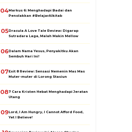
04
Markus 6: Menghadapi Badai dan
Penolakkan #BelajarAlkitab
05
Dracula A Love Tale Review: Digarap
Sutradara Laga, Malah Makin Mellow
06
Dalam Nama Yesus, Penyakitku Akan
Sembuh Hari Ini!
07
Exit 8 Review: Sensasi Nemenin Mas Mas
Muter-muter di Lorong Stasiun
08
7 Cara Kristen Hebat Menghadapi Jeratan
Utang
09
Lord, I Am Hungry, I Cannot Afford Food,
Yet I Believe!