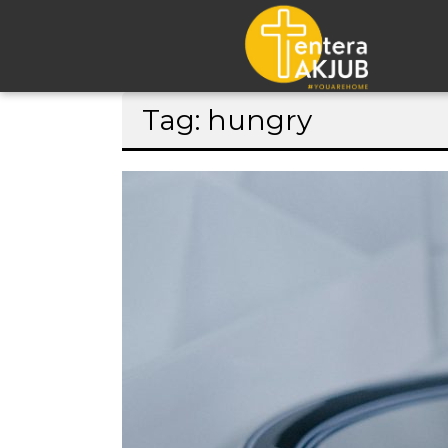
Lompat
Tag: hungry
ke
konten