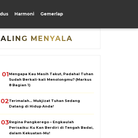
udus
Harmoni
Gemerlap
PALING MENYALA
01
Mengapa Kau Masih Takut, Padahal Tuhan
Sudah Berkali-kali Menolongmu? (Markus
8 Bagian 1)
02
Terimalah… Mukjizat Tuhan Sedang
Datang di Hidup Anda!
03
Regina Pangkerego – Engkaulah
Perisaiku: Ku Kan Berdiri di Tengah Badai,
dalam Kekuatan-Mu!