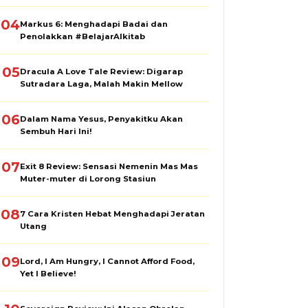
04
Markus 6: Menghadapi Badai dan
Penolakkan #BelajarAlkitab
05
Dracula A Love Tale Review: Digarap
Sutradara Laga, Malah Makin Mellow
06
Dalam Nama Yesus, Penyakitku Akan
Sembuh Hari Ini!
07
Exit 8 Review: Sensasi Nemenin Mas Mas
Muter-muter di Lorong Stasiun
08
7 Cara Kristen Hebat Menghadapi Jeratan
Utang
09
Lord, I Am Hungry, I Cannot Afford Food,
Yet I Believe!