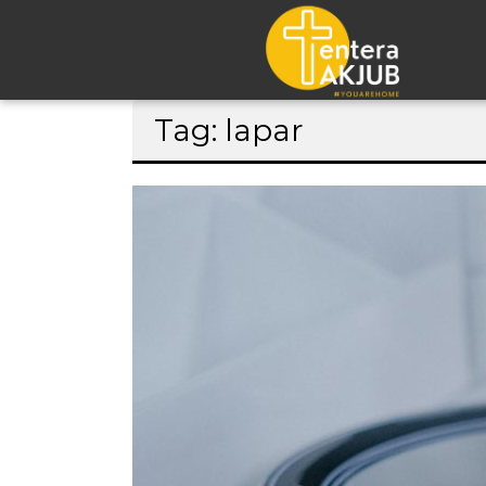
Lompat
Tag: lapar
ke
konten