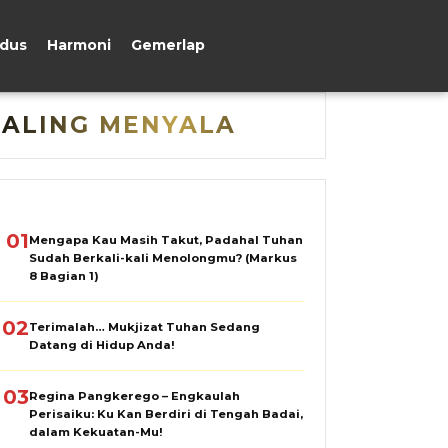
udus
Harmoni
Gemerlap
PALING MENYALA
01
Mengapa Kau Masih Takut, Padahal Tuhan
Sudah Berkali-kali Menolongmu? (Markus
8 Bagian 1)
02
Terimalah… Mukjizat Tuhan Sedang
Datang di Hidup Anda!
03
Regina Pangkerego – Engkaulah
Perisaiku: Ku Kan Berdiri di Tengah Badai,
dalam Kekuatan-Mu!