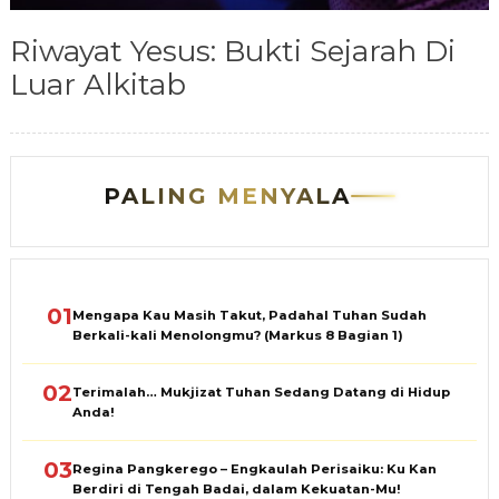
Riwayat Yesus: Bukti Sejarah Di
Luar Alkitab
PALING MENYALA
01
Mengapa Kau Masih Takut, Padahal Tuhan Sudah
Berkali-kali Menolongmu? (Markus 8 Bagian 1)
02
Terimalah… Mukjizat Tuhan Sedang Datang di Hidup
Anda!
03
Regina Pangkerego – Engkaulah Perisaiku: Ku Kan
Berdiri di Tengah Badai, dalam Kekuatan-Mu!