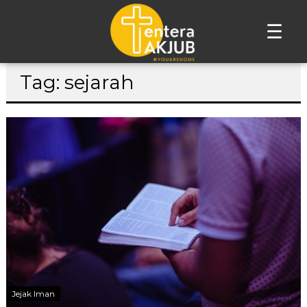
☰
Lompat
Tag: sejarah
ke
konten
Jejak Iman