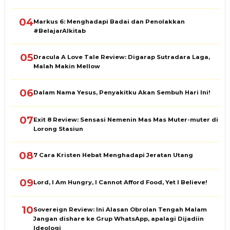
04
Markus 6: Menghadapi Badai dan Penolakkan
#BelajarAlkitab
05
Dracula A Love Tale Review: Digarap Sutradara Laga,
Malah Makin Mellow
06
Dalam Nama Yesus, Penyakitku Akan Sembuh Hari Ini!
07
Exit 8 Review: Sensasi Nemenin Mas Mas Muter-muter di
Lorong Stasiun
08
7 Cara Kristen Hebat Menghadapi Jeratan Utang
09
Lord, I Am Hungry, I Cannot Afford Food, Yet I Believe!
10
Sovereign Review: Ini Alasan Obrolan Tengah Malam
Jangan dishare ke Grup WhatsApp, apalagi Dijadiin
Ideologi