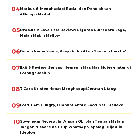
04
Markus 6: Menghadapi Badai dan Penolakkan
#BelajarAlkitab
05
Dracula A Love Tale Review: Digarap Sutradara Laga,
Malah Makin Mellow
06
Dalam Nama Yesus, Penyakitku Akan Sembuh Hari Ini!
07
Exit 8 Review: Sensasi Nemenin Mas Mas Muter-muter di
Lorong Stasiun
08
7 Cara Kristen Hebat Menghadapi Jeratan Utang
09
Lord, I Am Hungry, I Cannot Afford Food, Yet I Believe!
10
Sovereign Review: Ini Alasan Obrolan Tengah Malam
Jangan dishare ke Grup WhatsApp, apalagi Dijadiin
Ideologi