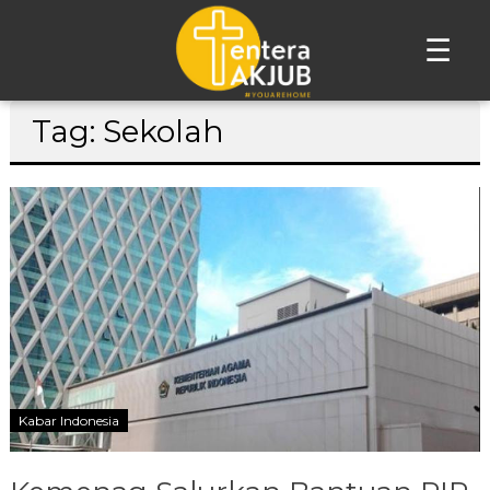
☰
Lompat
Tag: Sekolah
ke
konten
Kabar Indonesia