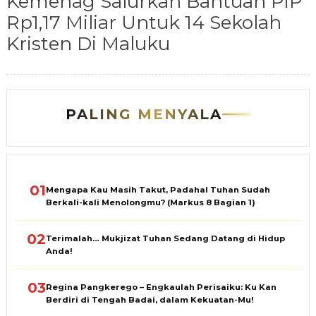
Kemenag Salurkan Bantuan PIP
Rp1,17 Miliar Untuk 14 Sekolah
Kristen Di Maluku
PALING MENYALA
01
Mengapa Kau Masih Takut, Padahal Tuhan Sudah
Berkali-kali Menolongmu? (Markus 8 Bagian 1)
02
Terimalah… Mukjizat Tuhan Sedang Datang di Hidup
Anda!
03
Regina Pangkerego – Engkaulah Perisaiku: Ku Kan
Berdiri di Tengah Badai, dalam Kekuatan-Mu!