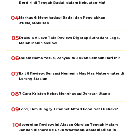
Berdiri di Tengah Badai, dalam Kekuatan-Mu!
04
Markus 6: Menghadapi Badai dan Penolakkan
#BelajarAlkitab
05
Dracula A Love Tale Review: Digarap Sutradara Laga,
Malah Makin Mellow
06
Dalam Nama Yesus, Penyakitku Akan Sembuh Hari Ini!
07
Exit 8 Review: Sensasi Nemenin Mas Mas Muter-muter di
Lorong Stasiun
08
7 Cara Kristen Hebat Menghadapi Jeratan Utang
09
Lord, I Am Hungry, I Cannot Afford Food, Yet I Believe!
10
Sovereign Review: Ini Alasan Obrolan Tengah Malam
Jangan dishare ke Grup WhatsApp, apalagi Dijadiin