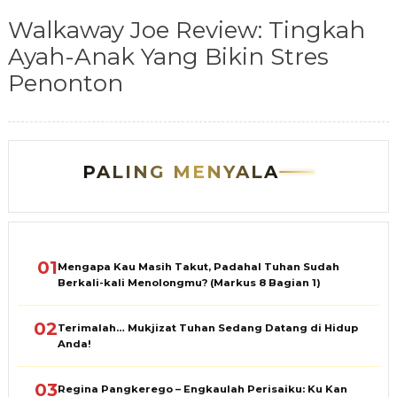
Walkaway Joe Review: Tingkah
Ayah-Anak Yang Bikin Stres
Penonton
PALING MENYALA
01
Mengapa Kau Masih Takut, Padahal Tuhan Sudah
Berkali-kali Menolongmu? (Markus 8 Bagian 1)
02
Terimalah… Mukjizat Tuhan Sedang Datang di Hidup
Anda!
03
Regina Pangkerego – Engkaulah Perisaiku: Ku Kan