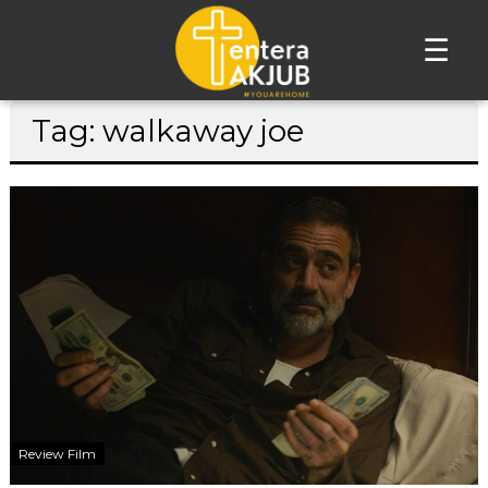
☰
Lompat
Tag: walkaway joe
ke
konten
Review Film