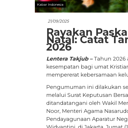
Kabar Indonesia
21/09/2025
Rayakan Paska
Natal: Catat Ta
2026
Lentera Takjub –
Tahun 2026 
kesempatan bagi umat Kristi
mempererat kebersamaan kelu
Pengumuman ini dilakukan seir
melalui Surat Keputusan Bersa
ditandatangani oleh Wakil Men
Noor, Menteri Agama Nasarudd
Pendayagunaan Aparatur Negar
Widyantini, di Jakarta, Jumat (1