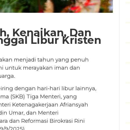
h, Kenaikan, Dan
nggal Libur Kristen
akan menjadi tahun yang penuh
ani untuk merayakan iman dan
arga.
ing dengan hari-hari libur lainnya,
ma (SKB) Tiga Menteri, yang
teri Ketenagakerjaan Afriansyah
in Umar, dan Menteri
a dan Reformasi Birokrasi Rini
9/9/2025).