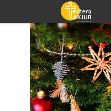
Lompat
ke
konten