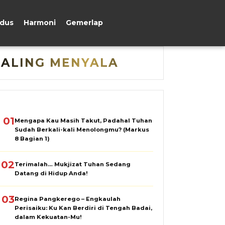
udus
Harmoni
Gemerlap
PALING MENYALA
01
Mengapa Kau Masih Takut, Padahal Tuhan
Sudah Berkali-kali Menolongmu? (Markus
8 Bagian 1)
02
Terimalah… Mukjizat Tuhan Sedang
Datang di Hidup Anda!
03
Regina Pangkerego – Engkaulah
Perisaiku: Ku Kan Berdiri di Tengah Badai,
dalam Kekuatan-Mu!