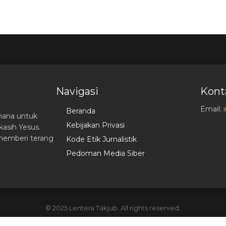
Navigasi
Kont
Email:
Beranda
hana untuk
Kebijakan Privasi
asih Yesus.
memberi terang
Kode Etik Jurnalistik
Pedoman Media Siber
© 2025 Lentera Takjub. All rights reserved.