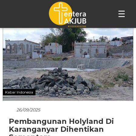
☰
Lompat
ke
konten
Kabar Indonesia
26/09/2025
Pembangunan Holyland Di
Karanganyar Dihentikan