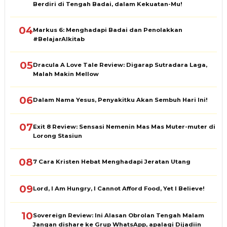
Berdiri di Tengah Badai, dalam Kekuatan-Mu!
04
Markus 6: Menghadapi Badai dan Penolakkan
#BelajarAlkitab
05
Dracula A Love Tale Review: Digarap Sutradara Laga,
Malah Makin Mellow
06
Dalam Nama Yesus, Penyakitku Akan Sembuh Hari Ini!
07
Exit 8 Review: Sensasi Nemenin Mas Mas Muter-muter di
Lorong Stasiun
08
7 Cara Kristen Hebat Menghadapi Jeratan Utang
09
Lord, I Am Hungry, I Cannot Afford Food, Yet I Believe!
10
Sovereign Review: Ini Alasan Obrolan Tengah Malam
Jangan dishare ke Grup WhatsApp, apalagi Dijadiin