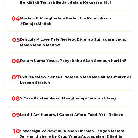
Berdiri di Tengah Badai, dalam Kekuatan-Mu!
04
Markus 6: Menghadapi Badai dan Penolakkan
#BelajarAlkitab
05
Dracula A Love Tale Review: Digarap Sutradara Laga,
Malah Makin Mellow
06
Dalam Nama Yesus, Penyakitku Akan Sembuh Hari Ini!
07
Exit 8 Review: Sensasi Nemenin Mas Mas Muter-muter di
Lorong Stasiun
08
7 Cara Kristen Hebat Menghadapi Jeratan Utang
09
Lord, I Am Hungry, I Cannot Afford Food, Yet I Believe!
10
Sovereign Review: Ini Alasan Obrolan Tengah Malam
Jangan dishare ke Grup WhatsApp, apalagi Dijadiin