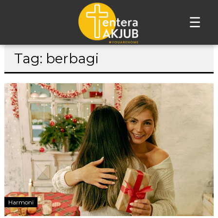
☰
Lompat
Tag: berbagi
ke
konten
Harmoni