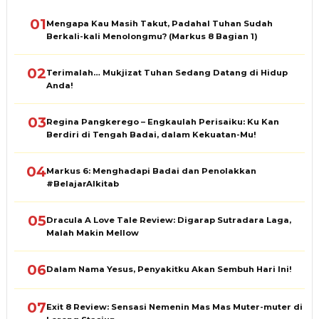
01
Mengapa Kau Masih Takut, Padahal Tuhan Sudah
Berkali-kali Menolongmu? (Markus 8 Bagian 1)
02
Terimalah… Mukjizat Tuhan Sedang Datang di Hidup
Anda!
03
Regina Pangkerego – Engkaulah Perisaiku: Ku Kan
Berdiri di Tengah Badai, dalam Kekuatan-Mu!
04
Markus 6: Menghadapi Badai dan Penolakkan
#BelajarAlkitab
05
Dracula A Love Tale Review: Digarap Sutradara Laga,
Malah Makin Mellow
06
Dalam Nama Yesus, Penyakitku Akan Sembuh Hari Ini!
07
Exit 8 Review: Sensasi Nemenin Mas Mas Muter-muter di