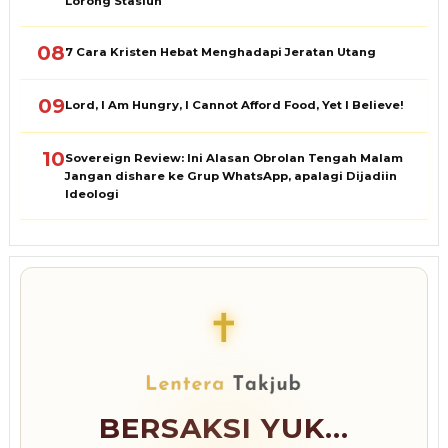
Lorong Stasiun
08
7 Cara Kristen Hebat Menghadapi Jeratan Utang
09
Lord, I Am Hungry, I Cannot Afford Food, Yet I Believe!
10
Sovereign Review: Ini Alasan Obrolan Tengah Malam
Jangan dishare ke Grup WhatsApp, apalagi Dijadiin
Ideologi
✝
BERSAKSI YUK...