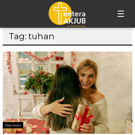
☰
Lompat
Tag: tuhan
ke
konten
Harmoni