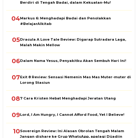
Berdiri di Tengah Badai, dalam Kekuatan-Mu!
04
Markus 6: Menghadapi Badai dan Penolakkan
#BelajarAlkitab
05
Dracula A Love Tale Review: Digarap Sutradara Laga,
Malah Makin Mellow
06
Dalam Nama Yesus, Penyakitku Akan Sembuh Hari Ini!
07
Exit 8 Review: Sensasi Nemenin Mas Mas Muter-muter di
Lorong Stasiun
08
7 Cara Kristen Hebat Menghadapi Jeratan Utang
09
Lord, I Am Hungry, I Cannot Afford Food, Yet I Believe!
10
Sovereign Review: Ini Alasan Obrolan Tengah Malam
Jangan dishare ke Grup WhatsApp, apalagi Dijadiin