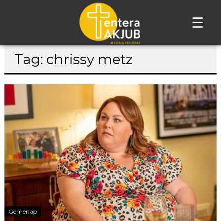
☰
Lompat
Tag: chrissy metz
ke
konten
Gemerlap