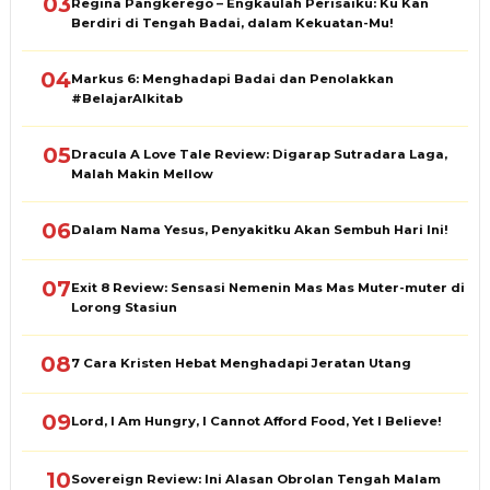
03
Regina Pangkerego – Engkaulah Perisaiku: Ku Kan
Berdiri di Tengah Badai, dalam Kekuatan-Mu!
04
Markus 6: Menghadapi Badai dan Penolakkan
#BelajarAlkitab
05
Dracula A Love Tale Review: Digarap Sutradara Laga,
Malah Makin Mellow
06
Dalam Nama Yesus, Penyakitku Akan Sembuh Hari Ini!
07
Exit 8 Review: Sensasi Nemenin Mas Mas Muter-muter di
Lorong Stasiun
08
7 Cara Kristen Hebat Menghadapi Jeratan Utang
09
Lord, I Am Hungry, I Cannot Afford Food, Yet I Believe!
10
Sovereign Review: Ini Alasan Obrolan Tengah Malam