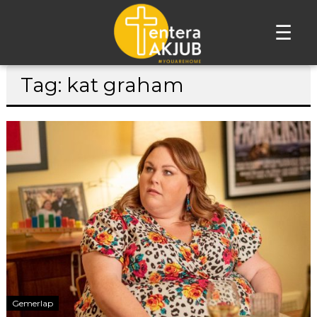
☰
Lompat
Tag: kat graham
ke
konten
Gemerlap