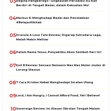
03
Regina Pangkerego – Engkaulah Perisaiku: Ku Kan
Berdiri di Tengah Badai, dalam Kekuatan-Mu!
04
Markus 6: Menghadapi Badai dan Penolakkan
#BelajarAlkitab
05
Dracula A Love Tale Review: Digarap Sutradara Laga,
Malah Makin Mellow
06
Dalam Nama Yesus, Penyakitku Akan Sembuh Hari Ini!
07
Exit 8 Review: Sensasi Nemenin Mas Mas Muter-muter di
Lorong Stasiun
08
7 Cara Kristen Hebat Menghadapi Jeratan Utang
09
Lord, I Am Hungry, I Cannot Afford Food, Yet I Believe!
10
Sovereign Review: Ini Alasan Obrolan Tengah Malam