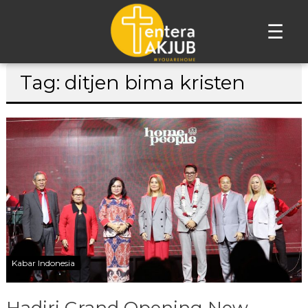
☰
Lompat
Tag: ditjen bima kristen
ke
konten
Kabar Indonesia