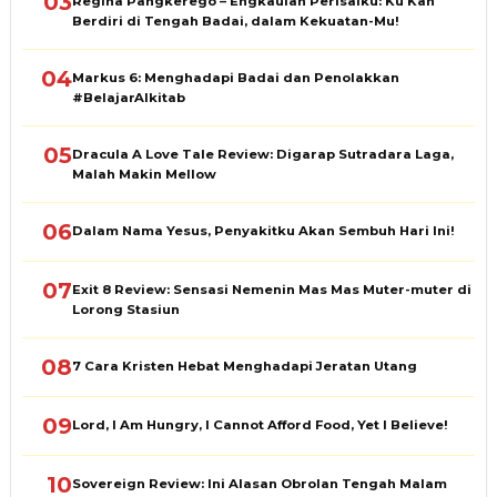
03
Regina Pangkerego – Engkaulah Perisaiku: Ku Kan
Berdiri di Tengah Badai, dalam Kekuatan-Mu!
04
Markus 6: Menghadapi Badai dan Penolakkan
#BelajarAlkitab
05
Dracula A Love Tale Review: Digarap Sutradara Laga,
Malah Makin Mellow
06
Dalam Nama Yesus, Penyakitku Akan Sembuh Hari Ini!
07
Exit 8 Review: Sensasi Nemenin Mas Mas Muter-muter di
Lorong Stasiun
08
7 Cara Kristen Hebat Menghadapi Jeratan Utang
09
Lord, I Am Hungry, I Cannot Afford Food, Yet I Believe!
10
Sovereign Review: Ini Alasan Obrolan Tengah Malam