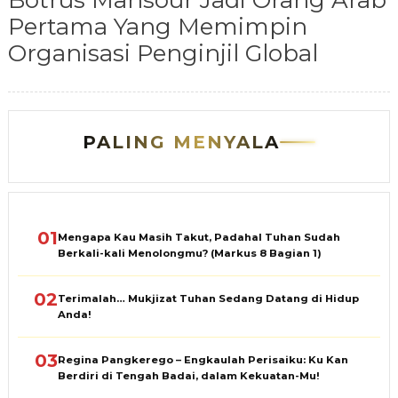
Botrus Mansour Jadi Orang Arab
Pertama Yang Memimpin
Organisasi Penginjil Global
PALING MENYALA
01
Mengapa Kau Masih Takut, Padahal Tuhan Sudah
Berkali-kali Menolongmu? (Markus 8 Bagian 1)
02
Terimalah… Mukjizat Tuhan Sedang Datang di Hidup
Anda!
03
Regina Pangkerego – Engkaulah Perisaiku: Ku Kan
Berdiri di Tengah Badai, dalam Kekuatan-Mu!