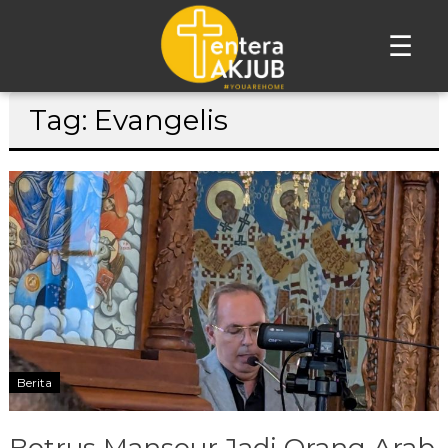
☰
Lompat
Tag: Evangelis
ke
konten
Berita