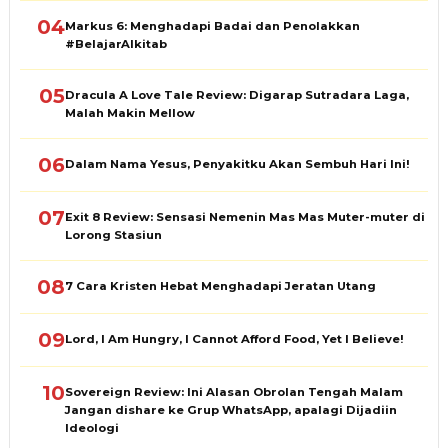
04
Markus 6: Menghadapi Badai dan Penolakkan
#BelajarAlkitab
05
Dracula A Love Tale Review: Digarap Sutradara Laga,
Malah Makin Mellow
06
Dalam Nama Yesus, Penyakitku Akan Sembuh Hari Ini!
07
Exit 8 Review: Sensasi Nemenin Mas Mas Muter-muter di
Lorong Stasiun
08
7 Cara Kristen Hebat Menghadapi Jeratan Utang
09
Lord, I Am Hungry, I Cannot Afford Food, Yet I Believe!
10
Sovereign Review: Ini Alasan Obrolan Tengah Malam
Jangan dishare ke Grup WhatsApp, apalagi Dijadiin
Ideologi