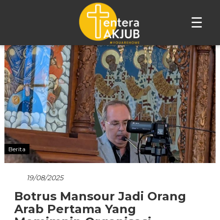
☰
Lompat
ke
konten
Berita
19/08/2025
Botrus Mansour Jadi Orang
Arab Pertama Yang