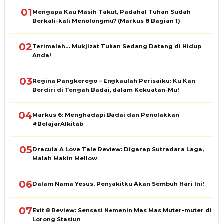
01
Mengapa Kau Masih Takut, Padahal Tuhan Sudah
Berkali-kali Menolongmu? (Markus 8 Bagian 1)
02
Terimalah… Mukjizat Tuhan Sedang Datang di Hidup
Anda!
03
Regina Pangkerego – Engkaulah Perisaiku: Ku Kan
Berdiri di Tengah Badai, dalam Kekuatan-Mu!
04
Markus 6: Menghadapi Badai dan Penolakkan
#BelajarAlkitab
05
Dracula A Love Tale Review: Digarap Sutradara Laga,
Malah Makin Mellow
06
Dalam Nama Yesus, Penyakitku Akan Sembuh Hari Ini!
07
Exit 8 Review: Sensasi Nemenin Mas Mas Muter-muter di
Lorong Stasiun