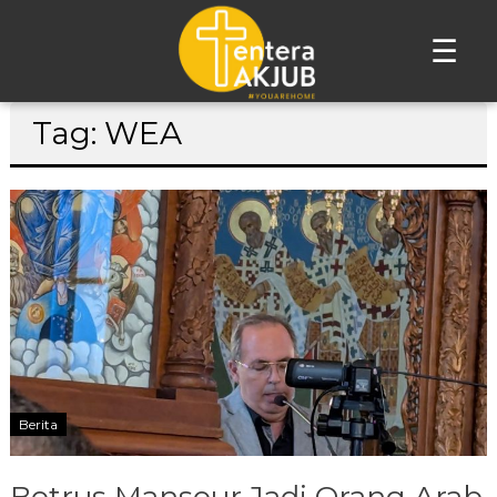
☰
Lompat
Tag: WEA
ke
konten
Berita