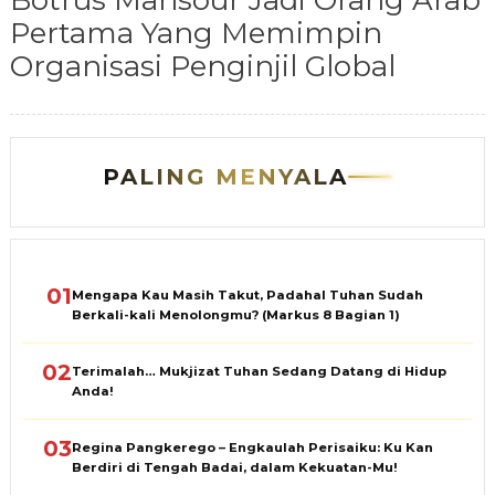
Botrus Mansour Jadi Orang Arab
Pertama Yang Memimpin
Organisasi Penginjil Global
PALING MENYALA
01
Mengapa Kau Masih Takut, Padahal Tuhan Sudah
Berkali-kali Menolongmu? (Markus 8 Bagian 1)
02
Terimalah… Mukjizat Tuhan Sedang Datang di Hidup
Anda!
03
Regina Pangkerego – Engkaulah Perisaiku: Ku Kan
Berdiri di Tengah Badai, dalam Kekuatan-Mu!