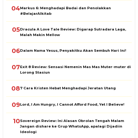
04
Markus 6: Menghadapi Badai dan Penolakkan
#BelajarAlkitab
05
Dracula A Love Tale Review: Digarap Sutradara Laga,
Malah Makin Mellow
06
Dalam Nama Yesus, Penyakitku Akan Sembuh Hari Ini!
07
Exit 8 Review: Sensasi Nemenin Mas Mas Muter-muter di
Lorong Stasiun
08
7 Cara Kristen Hebat Menghadapi Jeratan Utang
09
Lord, I Am Hungry, I Cannot Afford Food, Yet I Believe!
10
Sovereign Review: Ini Alasan Obrolan Tengah Malam
Jangan dishare ke Grup WhatsApp, apalagi Dijadiin
Ideologi