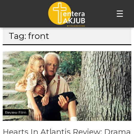
☰
Lompat
Tag: front
ke
konten
Review Film
Hearts In Atlantis Review: Drama