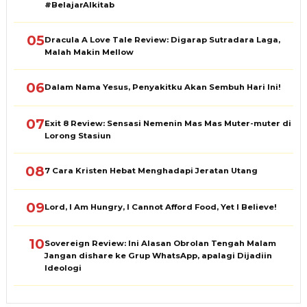
#BelajarAlkitab
05
Dracula A Love Tale Review: Digarap Sutradara Laga,
Malah Makin Mellow
06
Dalam Nama Yesus, Penyakitku Akan Sembuh Hari Ini!
07
Exit 8 Review: Sensasi Nemenin Mas Mas Muter-muter di
Lorong Stasiun
08
7 Cara Kristen Hebat Menghadapi Jeratan Utang
09
Lord, I Am Hungry, I Cannot Afford Food, Yet I Believe!
10
Sovereign Review: Ini Alasan Obrolan Tengah Malam
Jangan dishare ke Grup WhatsApp, apalagi Dijadiin
Ideologi