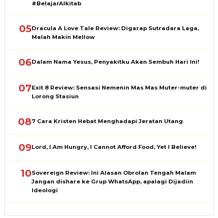
#BelajarAlkitab
05
Dracula A Love Tale Review: Digarap Sutradara Laga,
Malah Makin Mellow
06
Dalam Nama Yesus, Penyakitku Akan Sembuh Hari Ini!
07
Exit 8 Review: Sensasi Nemenin Mas Mas Muter-muter di
Lorong Stasiun
08
7 Cara Kristen Hebat Menghadapi Jeratan Utang
09
Lord, I Am Hungry, I Cannot Afford Food, Yet I Believe!
10
Sovereign Review: Ini Alasan Obrolan Tengah Malam
Jangan dishare ke Grup WhatsApp, apalagi Dijadiin
Ideologi