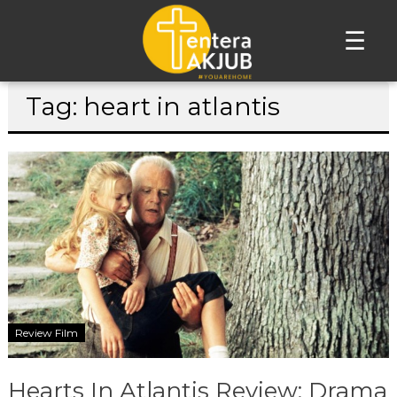
☰
Lompat
Tag: heart in atlantis
ke
konten
Review Film
Hearts In Atlantis Review: Drama