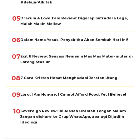
#BelajarAlkitab
05
Dracula A Love Tale Review: Digarap Sutradara Laga,
Malah Makin Mellow
06
Dalam Nama Yesus, Penyakitku Akan Sembuh Hari Ini!
07
Exit 8 Review: Sensasi Nemenin Mas Mas Muter-muter di
Lorong Stasiun
08
7 Cara Kristen Hebat Menghadapi Jeratan Utang
09
Lord, I Am Hungry, I Cannot Afford Food, Yet I Believe!
10
Sovereign Review: Ini Alasan Obrolan Tengah Malam
Jangan dishare ke Grup WhatsApp, apalagi Dijadiin
Ideologi