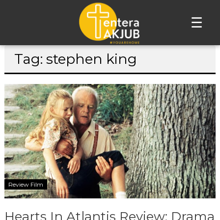
☰
Lompat
Tag: stephen king
ke
konten
Review Film
Hearts In Atlantis Review: Drama