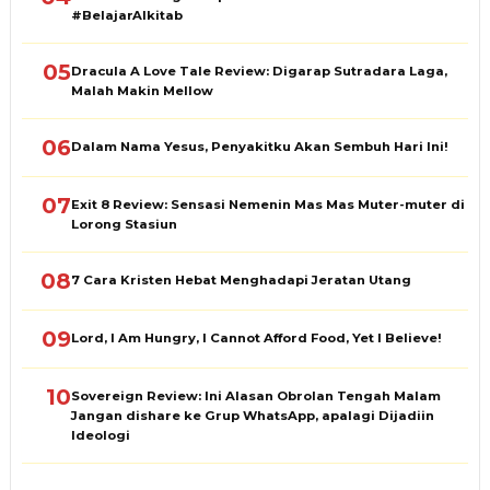
#BelajarAlkitab
05
Dracula A Love Tale Review: Digarap Sutradara Laga,
Malah Makin Mellow
06
Dalam Nama Yesus, Penyakitku Akan Sembuh Hari Ini!
07
Exit 8 Review: Sensasi Nemenin Mas Mas Muter-muter di
Lorong Stasiun
08
7 Cara Kristen Hebat Menghadapi Jeratan Utang
09
Lord, I Am Hungry, I Cannot Afford Food, Yet I Believe!
10
Sovereign Review: Ini Alasan Obrolan Tengah Malam
Jangan dishare ke Grup WhatsApp, apalagi Dijadiin
Ideologi