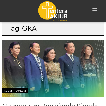
☰
Lompat
Tag: GKA
ke
konten
Kabar Indonesia