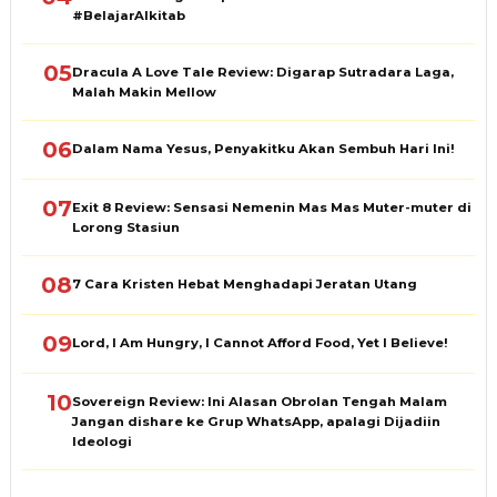
#BelajarAlkitab
05
Dracula A Love Tale Review: Digarap Sutradara Laga,
Malah Makin Mellow
06
Dalam Nama Yesus, Penyakitku Akan Sembuh Hari Ini!
07
Exit 8 Review: Sensasi Nemenin Mas Mas Muter-muter di
Lorong Stasiun
08
7 Cara Kristen Hebat Menghadapi Jeratan Utang
09
Lord, I Am Hungry, I Cannot Afford Food, Yet I Believe!
10
Sovereign Review: Ini Alasan Obrolan Tengah Malam
Jangan dishare ke Grup WhatsApp, apalagi Dijadiin
Ideologi