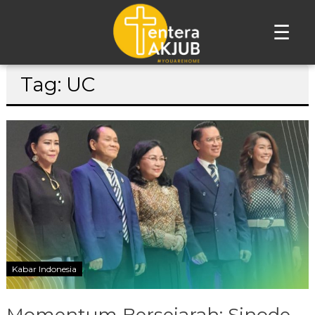
☰
Lompat
Tag: UC
ke
konten
Kabar Indonesia