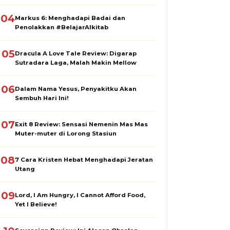
04
Markus 6: Menghadapi Badai dan
Penolakkan #BelajarAlkitab
05
Dracula A Love Tale Review: Digarap
Sutradara Laga, Malah Makin Mellow
06
Dalam Nama Yesus, Penyakitku Akan
Sembuh Hari Ini!
07
Exit 8 Review: Sensasi Nemenin Mas Mas
Muter-muter di Lorong Stasiun
08
7 Cara Kristen Hebat Menghadapi Jeratan
Utang
09
Lord, I Am Hungry, I Cannot Afford Food,
Yet I Believe!