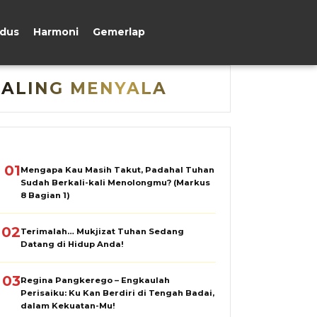
udus
Harmoni
Gemerlap
PALING MENYALA
01
Mengapa Kau Masih Takut, Padahal Tuhan
Sudah Berkali-kali Menolongmu? (Markus
8 Bagian 1)
02
Terimalah… Mukjizat Tuhan Sedang
Datang di Hidup Anda!
03
Regina Pangkerego – Engkaulah
Perisaiku: Ku Kan Berdiri di Tengah Badai,
dalam Kekuatan-Mu!