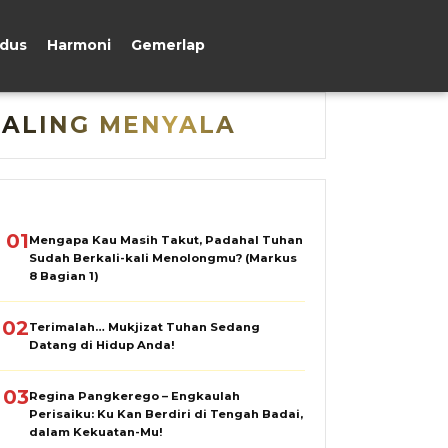
udus
Harmoni
Gemerlap
PALING MENYALA
01
Mengapa Kau Masih Takut, Padahal Tuhan
Sudah Berkali-kali Menolongmu? (Markus
8 Bagian 1)
02
Terimalah… Mukjizat Tuhan Sedang
Datang di Hidup Anda!
03
Regina Pangkerego – Engkaulah
Perisaiku: Ku Kan Berdiri di Tengah Badai,
dalam Kekuatan-Mu!