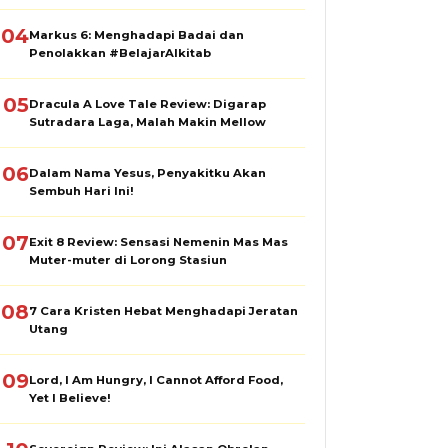
04
Markus 6: Menghadapi Badai dan
Penolakkan #BelajarAlkitab
05
Dracula A Love Tale Review: Digarap
Sutradara Laga, Malah Makin Mellow
06
Dalam Nama Yesus, Penyakitku Akan
Sembuh Hari Ini!
07
Exit 8 Review: Sensasi Nemenin Mas Mas
Muter-muter di Lorong Stasiun
08
7 Cara Kristen Hebat Menghadapi Jeratan
Utang
09
Lord, I Am Hungry, I Cannot Afford Food,
Yet I Believe!