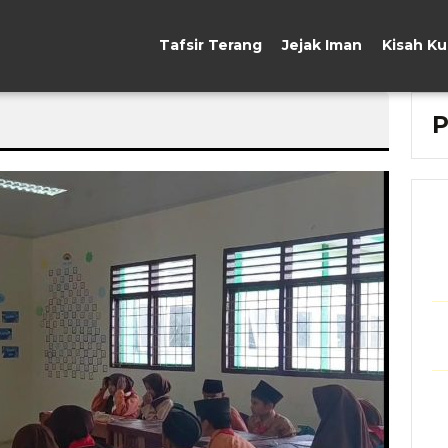
Tafsir Terang
Jejak Iman
Kisah K