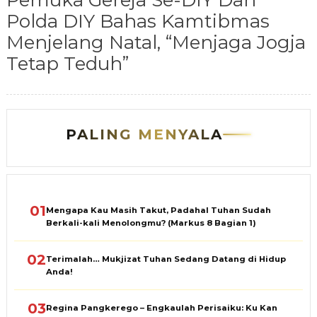
Pemuka Gereja Se-DIY Dan
Polda DIY Bahas Kamtibmas
Menjelang Natal, “Menjaga Jogja
Tetap Teduh”
PALING MENYALA
01
Mengapa Kau Masih Takut, Padahal Tuhan Sudah
Berkali-kali Menolongmu? (Markus 8 Bagian 1)
02
Terimalah… Mukjizat Tuhan Sedang Datang di Hidup
Anda!
03
Regina Pangkerego – Engkaulah Perisaiku: Ku Kan