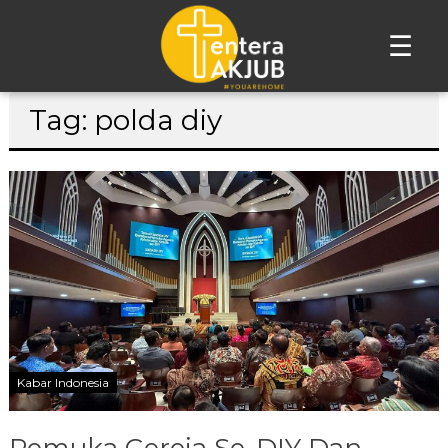
☰
Lompat
Tag: polda diy
ke
konten
Kabar Indonesia