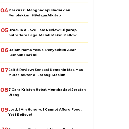
04
Markus 6: Menghadapi Badai dan
Penolakkan #BelajarAlkitab
05
Dracula A Love Tale Review: Digarap
Sutradara Laga, Malah Makin Mellow
06
Dalam Nama Yesus, Penyakitku Akan
Sembuh Hari Ini!
07
Exit 8 Review: Sensasi Nemenin Mas Mas
Muter-muter di Lorong Stasiun
08
7 Cara Kristen Hebat Menghadapi Jeratan
Utang
09
Lord, I Am Hungry, I Cannot Afford Food,
Yet I Believe!