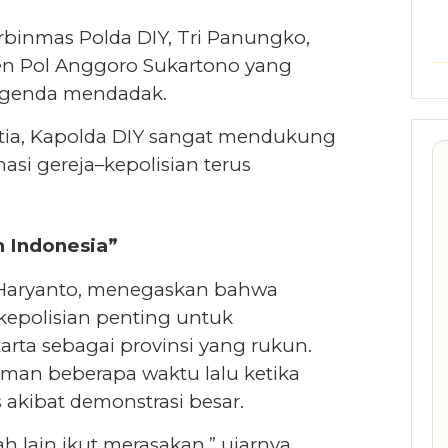
rbinmas Polda DIY, Tri Panungko,
jen Pol Anggoro Sukartono yang
agenda mendadak.
tia, Kapolda DIY sangat mendukung
asi gereja–kepolisian terus
 Indonesia”
 Haryanto, menegaskan bahwa
kepolisian penting untuk
rta sebagai provinsi yang rukun.
man beberapa waktu lalu ketika
 akibat demonstrasi besar.
h lain ikut merasakan,” ujarnya.