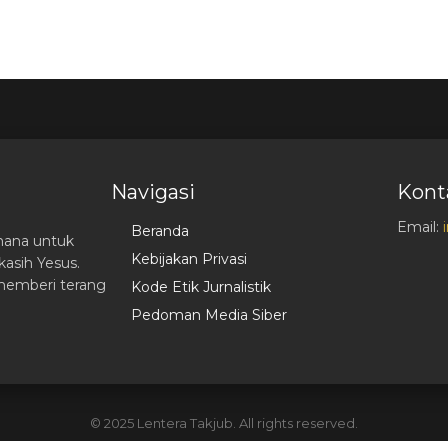
Navigasi
Kont
Email:
Beranda
hana untuk
Kebijakan Privasi
asih Yesus.
memberi terang
Kode Etik Jurnalistik
Pedoman Media Siber
© 2025 Lentera Takjub. All rights reserved.