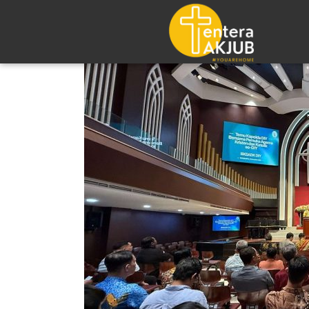
Lompat
ke
konten