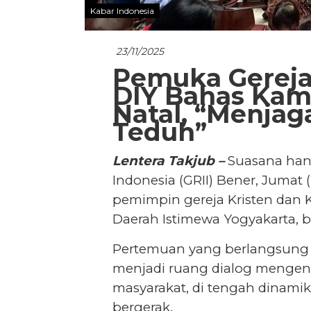
Kabar Indonesia
23/11/2025
Pemuka Gereja
DIY Bahas Kam
Natal, “Menjag
Teduh”
Lentera Takjub –
Suasana hanga
Indonesia (GRII) Bener, Jumat (2
pemimpin gereja Kristen dan K
Daerah Istimewa Yogyakarta, b
Pertemuan yang berlangsung da
menjadi ruang dialog mengen
masyarakat, di tengah dinamik
bergerak.