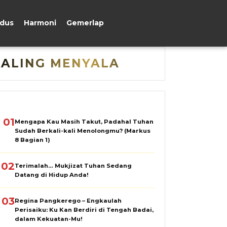
udus
Harmoni
Gemerlap
PALING MENYALA
01
Mengapa Kau Masih Takut, Padahal Tuhan
Sudah Berkali-kali Menolongmu? (Markus
8 Bagian 1)
02
Terimalah… Mukjizat Tuhan Sedang
Datang di Hidup Anda!
03
Regina Pangkerego – Engkaulah
Perisaiku: Ku Kan Berdiri di Tengah Badai,
dalam Kekuatan-Mu!