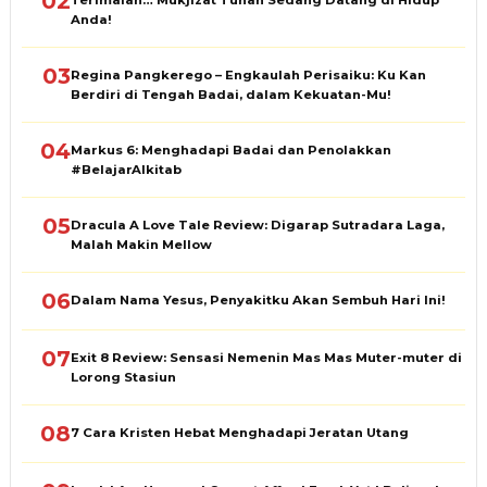
02
Terimalah… Mukjizat Tuhan Sedang Datang di Hidup
Anda!
03
Regina Pangkerego – Engkaulah Perisaiku: Ku Kan
Berdiri di Tengah Badai, dalam Kekuatan-Mu!
04
Markus 6: Menghadapi Badai dan Penolakkan
#BelajarAlkitab
05
Dracula A Love Tale Review: Digarap Sutradara Laga,
Malah Makin Mellow
06
Dalam Nama Yesus, Penyakitku Akan Sembuh Hari Ini!
07
Exit 8 Review: Sensasi Nemenin Mas Mas Muter-muter di
Lorong Stasiun
08
7 Cara Kristen Hebat Menghadapi Jeratan Utang