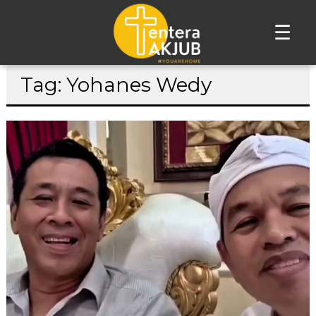
☰
Lompat
Tag: Yohanes Wedy
ke
konten