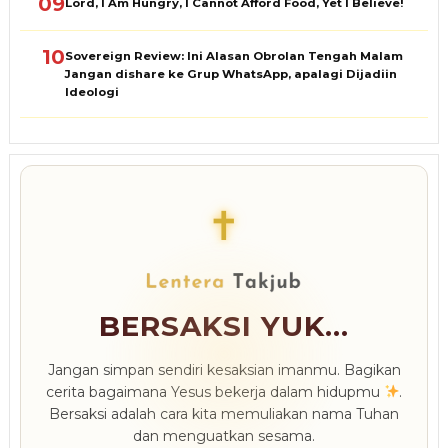
09
Lord, I Am Hungry, I Cannot Afford Food, Yet I Believe!
10
Sovereign Review: Ini Alasan Obrolan Tengah Malam
Jangan dishare ke Grup WhatsApp, apalagi Dijadiin
Ideologi
✝
BERSAKSI YUK...
Jangan simpan sendiri kesaksian imanmu. Bagikan
cerita bagaimana Yesus bekerja dalam hidupmu
.
Bersaksi adalah cara kita memuliakan nama Tuhan
dan menguatkan sesama.