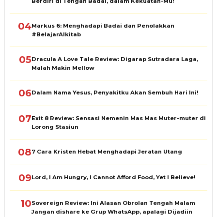
Berdiri di Tengah Badai, dalam Kekuatan-Mu!
04
Markus 6: Menghadapi Badai dan Penolakkan
#BelajarAlkitab
05
Dracula A Love Tale Review: Digarap Sutradara Laga,
Malah Makin Mellow
06
Dalam Nama Yesus, Penyakitku Akan Sembuh Hari Ini!
07
Exit 8 Review: Sensasi Nemenin Mas Mas Muter-muter di
Lorong Stasiun
08
7 Cara Kristen Hebat Menghadapi Jeratan Utang
09
Lord, I Am Hungry, I Cannot Afford Food, Yet I Believe!
10
Sovereign Review: Ini Alasan Obrolan Tengah Malam
Jangan dishare ke Grup WhatsApp, apalagi Dijadiin