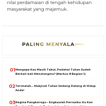
nilai perdamaian di tengah kehidupan
masyarakat yang majemuk.
PALING MENYALA
01
Mengapa Kau Masih Takut, Padahal Tuhan Sudah
Berkali-kali Menolongmu? (Markus 8 Bagian 1)
02
Terimalah… Mukjizat Tuhan Sedang Datang di Hidup
Anda!
03
Regina Pangkerego – Engkaulah Perisaiku: Ku Kan