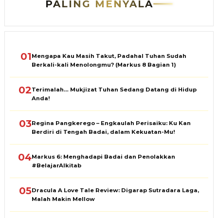
PALING MENYALA
01
Mengapa Kau Masih Takut, Padahal Tuhan Sudah
Berkali-kali Menolongmu? (Markus 8 Bagian 1)
02
Terimalah… Mukjizat Tuhan Sedang Datang di Hidup
Anda!
03
Regina Pangkerego – Engkaulah Perisaiku: Ku Kan
Berdiri di Tengah Badai, dalam Kekuatan-Mu!
04
Markus 6: Menghadapi Badai dan Penolakkan
#BelajarAlkitab
05
Dracula A Love Tale Review: Digarap Sutradara Laga,
Malah Makin Mellow