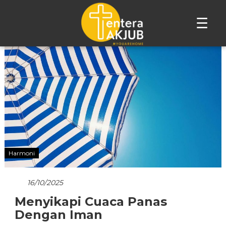
☰
Lompat
ke
konten
Harmoni
16/10/2025
Menyikapi Cuaca Panas
Dengan Iman